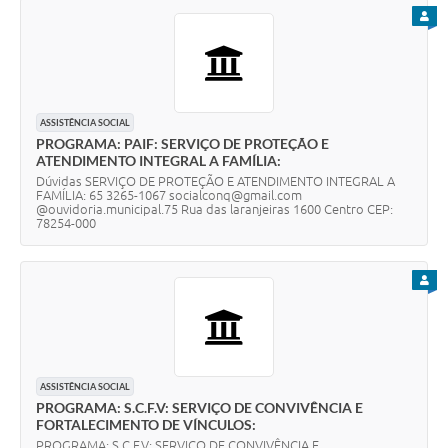
PARA
ASSISTÊNCIA SOCIAL
PROGRAMA: PAIF: SERVIÇO DE PROTEÇÃO E
ATENDIMENTO INTEGRAL A FAMÍLIA:
Dúvidas SERVIÇO DE PROTEÇÃO E ATENDIMENTO INTEGRAL A
FAMÍLIA: 65 3265-1067 socialconq@gmail.com
@ouvidoria.municipal.75 Rua das laranjeiras 1600 Centro CEP:
78254-000
PARA
ASSISTÊNCIA SOCIAL
PROGRAMA: S.C.F.V: SERVIÇO DE CONVIVÊNCIA E
FORTALECIMENTO DE VÍNCULOS:
PROGRAMA: S.C.F.V: SERVIÇO DE CONVIVÊNCIA E