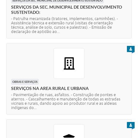
SERVIÇOS DA SEC. MUNICIPAL DE DESENVOLVIMENTO SUSTENTADO
SERVIÇOS DA SEC. MUNICIPAL DE DESENVOLVIMENTO
SUSTENTADO:
- Patrulha mecanizada (tratores, implementos, caminhões). -
Assistência técnica e extensão rural (visitas de orientação
técnica, análise de solo, cursos e palestras). - Emissão de
declaração de aptidão ao...
PARA
OBRAS E SERVIÇOS
SERVIÇOS NA AREA RURAL E URBANA
- Pavimentação de ruas, asfaltos. - Construção de pontes e
aterros. - Cascalhamento e manutenção de todas as estradas
vicinais e rurais, dando apoio ao produtor rural e as aldeias
indígenas do...
PARA