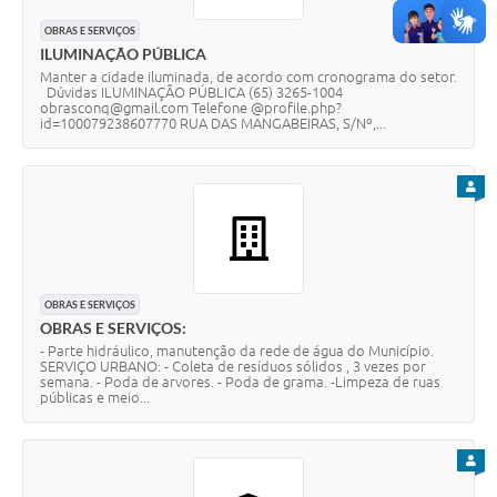
OBRAS E SERVIÇOS
ILUMINAÇÃO PÚBLICA
Manter a cidade iluminada, de acordo com cronograma do setor.
Dúvidas ILUMINAÇÃO PÚBLICA (65) 3265-1004
obrasconq@gmail.com Telefone @profile.php?
id=100079238607770 RUA DAS MANGABEIRAS, S/Nº,...
PARA
OBRAS E SERVIÇOS
OBRAS E SERVIÇOS:
- Parte hidráulico, manutenção da rede de água do Município.
SERVIÇO URBANO: - Coleta de resíduos sólidos , 3 vezes por
semana. - Poda de arvores. - Poda de grama. -Limpeza de ruas
públicas e meio...
PARA