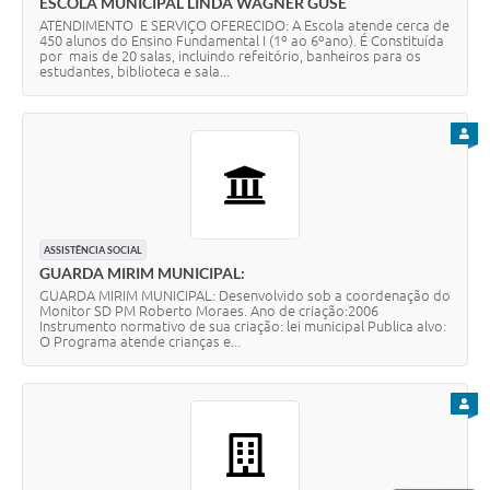
ESCOLA MUNICIPAL LINDA WAGNER GUSE
ATENDIMENTO E SERVIÇO OFERECIDO: A Escola atende cerca de
450 alunos do Ensino Fundamental I (1º ao 6ºano). É Constituída
por mais de 20 salas, incluindo refeitório, banheiros para os
estudantes, biblioteca e sala...
PARA
ASSISTÊNCIA SOCIAL
GUARDA MIRIM MUNICIPAL:
GUARDA MIRIM MUNICIPAL: Desenvolvido sob a coordenação do
Monitor SD PM Roberto Moraes. Ano de criação:2006
Instrumento normativo de sua criação: lei municipal Publica alvo:
O Programa atende crianças e...
PARA