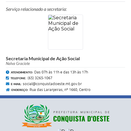
@cras.conquistadoeste.3
Serviço relacionado a secretaria:
Rua das laranjeiras 1600 Centro CEP: 78254-000
Secretaria Municipal de Ação Social
Nalva Graciote
Das 07h às 11h e das 13h às 17h
ATENDIMENTO:
(65) 3265-1067
TELEFONE:
social@conquistadoeste.mt.gov.br
E-MAIL:
Rua das Laranjeiras, nº 1660, Centro
ENDEREÇO: