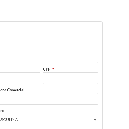
CPF
fone Comercial
ro