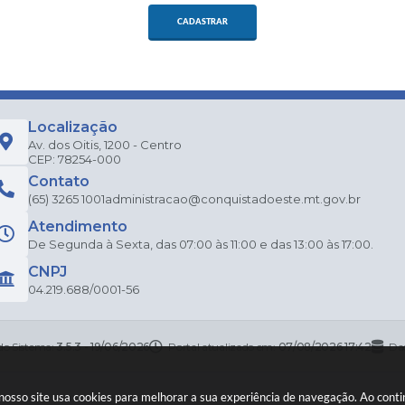
CADASTRAR
Localização
Av. dos Oitis, 1200 - Centro
CEP: 78254-000
Contato
(65) 3265 1001
administracao@conquistadoeste.mt.gov.br
Atendimento
De Segunda à Sexta, das 07:00 às 11:00 e das 13:00 às 17:00.
CNPJ
04.219.688/0001-56
do Sistema:
3.5.3 - 19/06/2026
Portal atualizado em:
07/08/2026 17:42
Da
 nosso site usa cookies para melhorar a sua experiência de navegação. Ao con