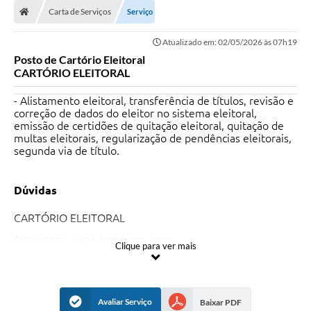
Carta de Serviços
Serviço
Atualizado em: 02/05/2026 às 07h19
Posto de Cartório Eleitoral
CARTÓRIO ELEITORAL
- Alistamento eleitoral, transferência de títulos, revisão e
correção de dados do eleitor no sistema eleitoral,
emissão de certidões de quitação eleitoral, quitação de
multas eleitorais, regularização de pendências eleitorais,
segunda via de título.
Dúvidas
CARTÓRIO ELEITORAL
(65) 99956-1454 (65) 3283 1820
Clique para ver mais
elis_conq@hotmail.com, anderson.spinola@tre-mt.jus.br.
@ouvidoria.municipal.75
Avaliar Serviço
Baixar PDF