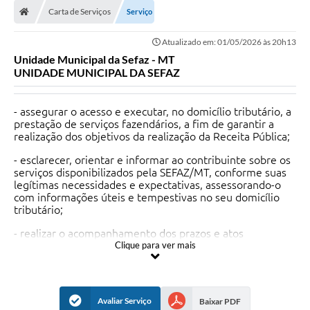
Carta de Serviços
Serviço
Atualizado em: 01/05/2026 às 20h13
Unidade Municipal da Sefaz - MT
UNIDADE MUNICIPAL DA SEFAZ
- assegurar o acesso e executar, no domicílio tributário, a
prestação de serviços fazendários, a fim de garantir a
realização dos objetivos da realização da Receita Pública;
- esclarecer, orientar e informar ao contribuinte sobre os
serviços disponibilizados pela SEFAZ/MT, conforme suas
legítimas necessidades e expectativas, assessorando-o
com informações úteis e tempestivas no seu domicílio
tributário;
- realizar o acompanhamento dos prazos e atos
procedimentais referentes às solicitações ingressadas na
Clique para ver mais
sua área de atuação, relatando inconformidades e
anomalias à Gerência Regional de Atendimento ao
Contribuinte de sua circunscrição;
Avaliar Serviço
Baixar PDF