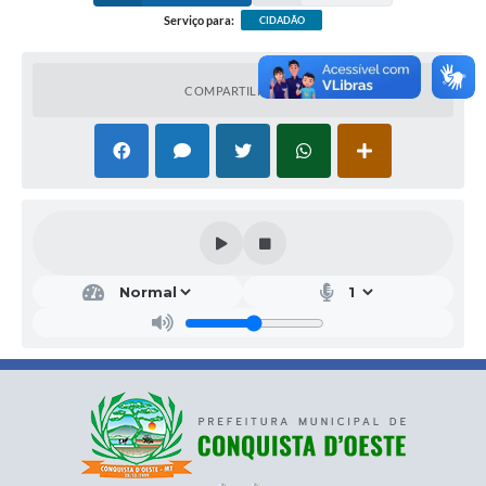
Serviço para:
CIDADÃO
Dúvidas
SEFAZ
COMPARTILHAR
(65) 3265-1186
uscsefaz.conquista@hotmail.com
@ouvidoria.municipal.75
AVENIDA DOS OITIS/CENTRO DE CONQUISTA D'OESTE -
MT