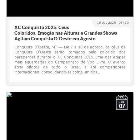
15 JUL 2025 - 08h30
XC Conquista 2025: Céus
Coloridos, Emoção nas Alturas e Grandes Shows
Agitam Conquista D’Oeste em Agosto
Conquista D’Oeste, MT — De 7 a 10 de agosto, os céus de
Conquista D’Oeste serão tomados pelo colorido dos
parapentes durante o XC Conquista 2025, uma das etapas
mais aguardadas do Campeonato de Voo Livre. O evento
atrai pilotos de todo o Brasil e até competidores
internacionais, consolidando-se como um dos...
JUL
07