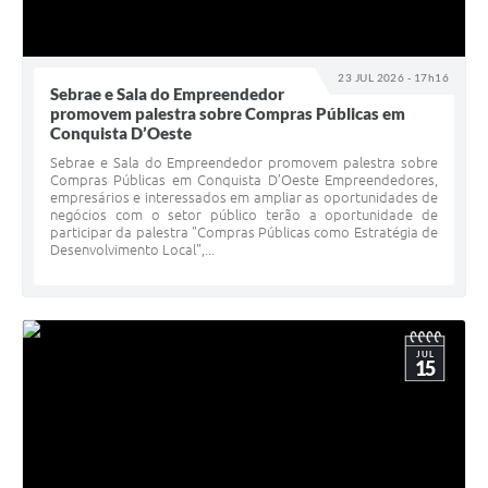
23 JUL 2026 - 17h16
Sebrae e Sala do Empreendedor
promovem palestra sobre Compras Públicas em
Conquista D’Oeste
Sebrae e Sala do Empreendedor promovem palestra sobre
Compras Públicas em Conquista D’Oeste Empreendedores,
empresários e interessados em ampliar as oportunidades de
negócios com o setor público terão a oportunidade de
participar da palestra "Compras Públicas como Estratégia de
Desenvolvimento Local",...
JUL
15