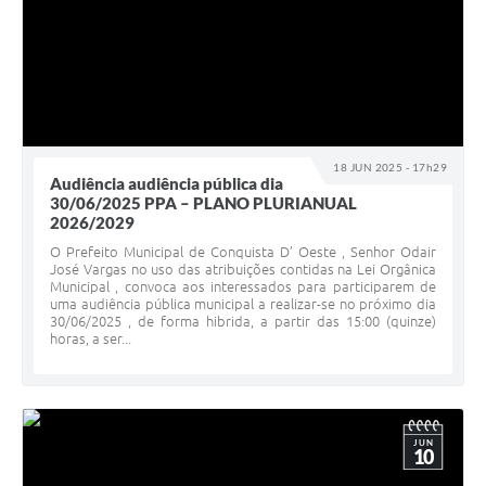
18 JUN 2025 - 17h29
Audiência audiência pública dia
30/06/2025 PPA – PLANO PLURIANUAL
2026/2029
O Prefeito Municipal de Conquista D’ Oeste , Senhor Odair
José Vargas no uso das atribuições contidas na Lei Orgânica
Municipal , convoca aos interessados para participarem de
uma audiência pública municipal a realizar-se no próximo dia
30/06/2025 , de forma hibrida, a partir das 15:00 (quinze)
horas, a ser...
JUN
10