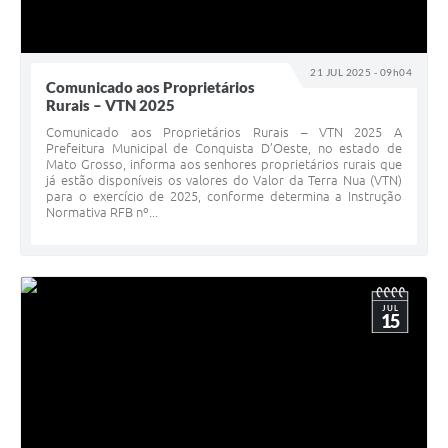
21 JUL 2025 - 09h04
Comunicado aos Proprietários
Rurais – VTN 2025
Comunicado aos Proprietários Rurais – VTN 2025 A
Prefeitura Municipal de Conquista D’Oeste, no estado de
Mato Grosso, informa aos senhores proprietários rurais que
já estão disponíveis os valores do Valor da Terra Nua (VTN)
para o exercício de 2025, conforme determina a Instrução
Normativa RFB nº...
JUL
15