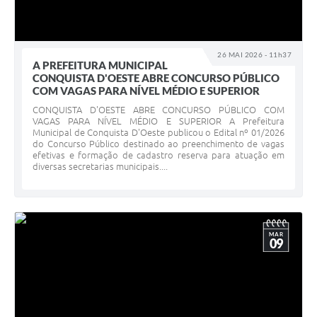
26 MAI 2026 - 11h37
A PREFEITURA MUNICIPAL
CONQUISTA D'OESTE ABRE CONCURSO PÚBLICO
COM VAGAS PARA NÍVEL MÉDIO E SUPERIOR
CONQUISTA D'OESTE ABRE CONCURSO PÚBLICO COM
VAGAS PARA NÍVEL MÉDIO E SUPERIOR A Prefeitura
Municipal de Conquista D'Oeste publicou o Edital nº 01/2026
do Concurso Público destinado ao preenchimento de vagas
efetivas e formação de cadastro reserva para atuação em
diversas secretarias municipais....
MAR
09