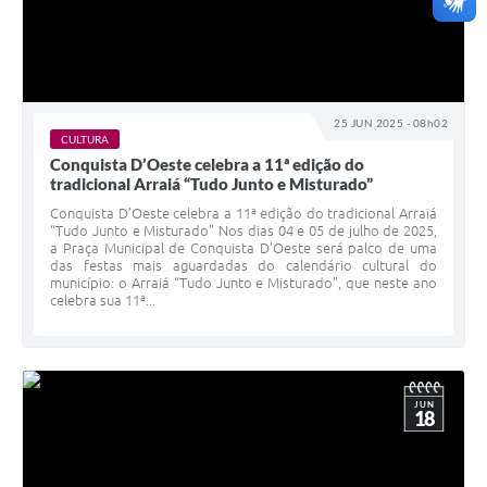
25 JUN 2025 - 08h02
CULTURA
Conquista D’Oeste celebra a 11ª edição do
tradicional Arraiá “Tudo Junto e Misturado”
Conquista D’Oeste celebra a 11ª edição do tradicional Arraiá
“Tudo Junto e Misturado” Nos dias 04 e 05 de julho de 2025,
a Praça Municipal de Conquista D’Oeste será palco de uma
das festas mais aguardadas do calendário cultural do
município: o Arraiá “Tudo Junto e Misturado”, que neste ano
celebra sua 11ª...
JUN
18