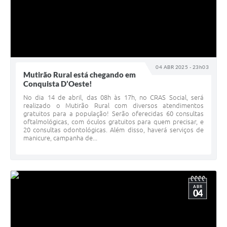
04 ABR 2025 - 23h03
Mutirão Rural está chegando em
Conquista D’Oeste!
No dia 14 de abril, das 08h às 17h, no CRAS Social, será
realizado o Mutirão Rural com diversos atendimentos
gratuitos para a população! Serão oferecidas 60 consultas
oftalmológicas, com óculos gratuitos para quem precisar, e
20 consultas odontológicas. Além disso, haverá serviços de
manicure, campanha de...
ABR
04