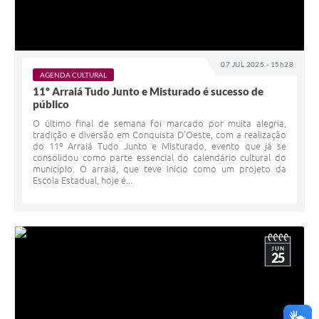
07 JUL 2025 - 15h28
AGENDA CULTURAL
11º Arraiá Tudo Junto e Misturado é sucesso de
público
O último final de semana foi marcado por muita alegria,
tradição e diversão em Conquista D’Oeste, com a realização
do 11º Arraiá Tudo Junto e Misturado, evento que já se
consolidou como parte essencial do calendário cultural do
município. O arraiá, que teve início como um projeto da
Escola Estadual, hoje é...
JUN
25