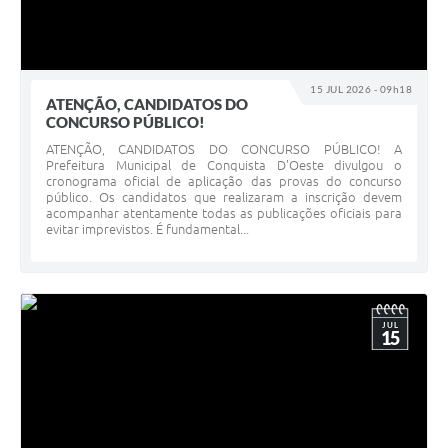
15 JUL 2026 - 09h18
ATENÇÃO, CANDIDATOS DO
CONCURSO PÚBLICO!
ATENÇÃO, CANDIDATOS DO CONCURSO PÚBLICO! A
Prefeitura Municipal de Conquista D'Oeste divulgou o
cronograma oficial de aplicação das provas do concurso
público. Os candidatos que realizaram a inscrição devem
acompanhar atentamente todas as publicações oficiais para
evitar imprevistos. É fundamental...
JUL
15