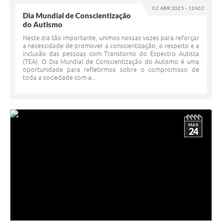
02 ABR 2025 - 11h02
Dia Mundial de Conscientização
do Autismo
Neste dia tão importante, unimos nossas vozes para reforçar
a necessidade de promover a conscientização, o respeito e a
inclusão das pessoas com Transtorno do Espectro Autista
(TEA). O Dia Mundial de Conscientização do Autismo é uma
oportunidade para refletirmos sobre o compromisso de
toda a sociedade com a...
MAR
24