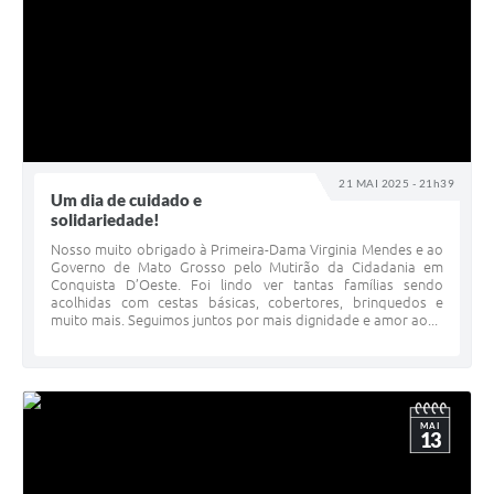
21 MAI 2025 - 21h39
Um dia de cuidado e
solidariedade!
Nosso muito obrigado à Primeira-Dama Virginia Mendes e ao
Governo de Mato Grosso pelo Mutirão da Cidadania em
Conquista D’Oeste. Foi lindo ver tantas famílias sendo
acolhidas com cestas básicas, cobertores, brinquedos e
muito mais. Seguimos juntos por mais dignidade e amor ao...
MAI
13