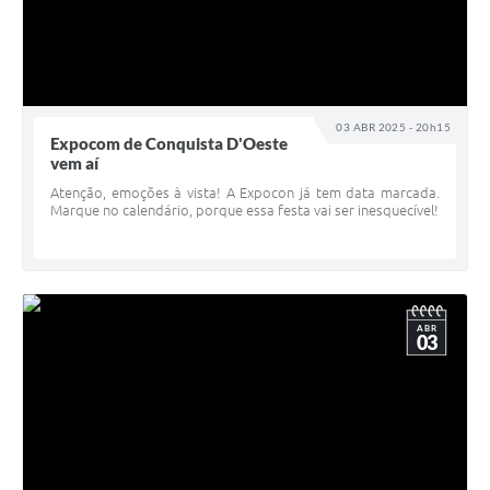
03 ABR 2025 - 20h15
Expocom de Conquista D'Oeste
vem aí
Atenção, emoções à vista! A Expocon já tem data marcada.
Marque no calendário, porque essa festa vai ser inesquecível!
ABR
03