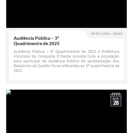
09 FEV 2026 - 10h00
Audiência Pública – 3º
Quadrimestre de 2025
Audiência Pública – 3º Quadrimestre de 2025 A Prefeitura
Municipal de Conquista D’Oeste convida toda a população
para participar da Audiência Pública de apresentação dos
Relatórios de Gestão Fiscal referentes ao 3º quadrimestre de
2025.
NOV
28