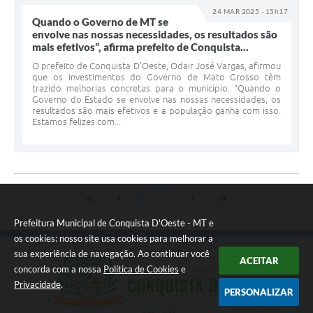
24 MAR 2025 - 15h17
Quando o Governo de MT se
envolve nas nossas necessidades, os resultados são
mais efetivos”, afirma prefeito de Conquista...
O prefeito de Conquista D’Oeste, Odair José Vargas, afirmou
que os investimentos do Governo de Mato Grosso têm
trazido melhorias concretas para o município. “Quando o
Governo do Estado se envolve nas nossas necessidades, os
resultados são mais efetivos e a população ganha com isso.
Estamos felizes com...
Prefeitura Municipal de Conquista D'Oeste - MT e
os cookies: nosso site usa cookies para melhorar a
sua experiência de navegação. Ao continuar você
ACEITAR
concorda com a nossa
Política de Cookies
e
Privacidade
.
PERSONALIZAR