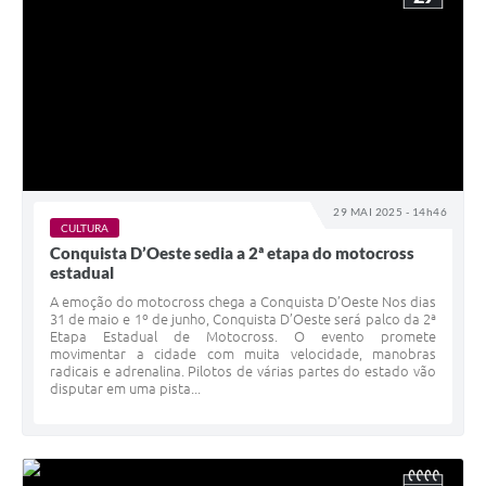
29 MAI 2025 - 14h46
CULTURA
Conquista D’Oeste sedia a 2ª etapa do motocross
estadual
A emoção do motocross chega a Conquista D’Oeste Nos dias
31 de maio e 1º de junho, Conquista D’Oeste será palco da 2ª
Etapa Estadual de Motocross. O evento promete
movimentar a cidade com muita velocidade, manobras
radicais e adrenalina. Pilotos de várias partes do estado vão
disputar em uma pista...