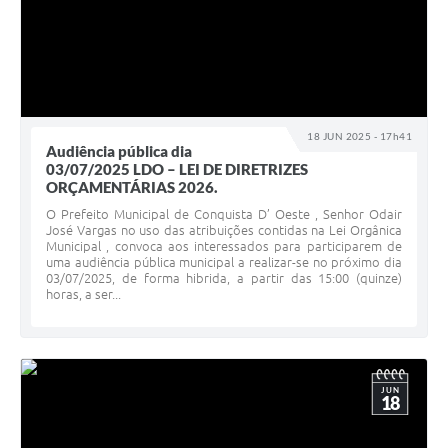
18 JUN 2025 - 17h41
Audiência pública dia
03/07/2025 LDO – LEI DE DIRETRIZES
ORÇAMENTÁRIAS 2026.
O Prefeito Municipal de Conquista D’ Oeste , Senhor Odair
José Vargas no uso das atribuições contidas na Lei Orgânica
Municipal , convoca aos interessados para participarem de
uma audiência pública municipal a realizar-se no próximo dia
03/07/2025, de forma hibrida, a partir das 15:00 (quinze)
horas, a ser...
JUN
18