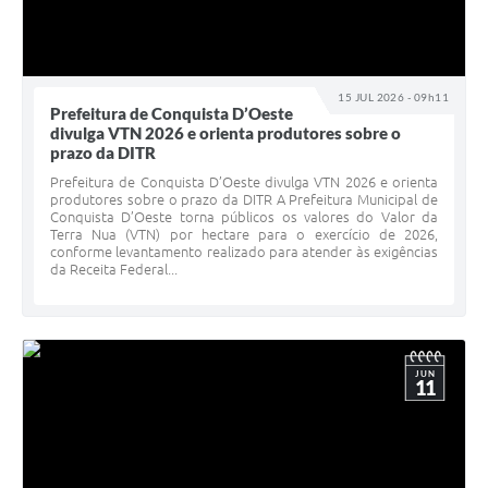
15 JUL 2026 - 09h11
Prefeitura de Conquista D’Oeste
divulga VTN 2026 e orienta produtores sobre o
prazo da DITR
Prefeitura de Conquista D’Oeste divulga VTN 2026 e orienta
produtores sobre o prazo da DITR A Prefeitura Municipal de
Conquista D’Oeste torna públicos os valores do Valor da
Terra Nua (VTN) por hectare para o exercício de 2026,
conforme levantamento realizado para atender às exigências
da Receita Federal...
JUN
11