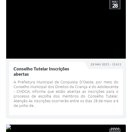
MAI
28
28 MAI 2025 - 11h51
Conselho Tutelar Inscrições
abertas
A Prefeitura Municipal de Conquista D'Oeste, por meio do
Conselho Municipal dos Direitos da Criança e do Adolescente
- CMDCA, informa que estão abertas as inscrições para o
processo de escolha dos membros do Conselho Tutelar.
Atenção As inscrições ocorrerão entre os dias 28 de maio e 6
de junho de...