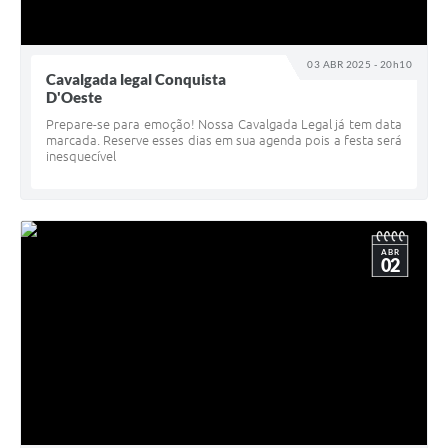
03 ABR 2025 - 20h10
Cavalgada legal Conquista
D'Oeste
Prepare-se para emoção! Nossa Cavalgada Legal já tem data
marcada. Reserve esses dias em sua agenda pois a festa será
inesquecível
ABR
02