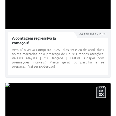
04 ABR 2025 - 15h21
A contagem regressiva já
começou!
Vem aí o Aviva Conquista 2025– dias 19 e 20 de abril, duas
noites marcadas pela presença de Deus! Grandes atrações:
Valesca Mayssa | Os Bênçãos | Festival Gospel com
premiações incríveis! Marca geral, compartilha e se
prepara… Vai ser poderoso!
ABR
03