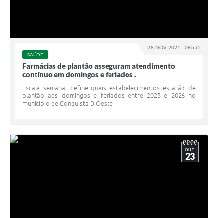
28 NOV 2025 - 08h55
SAÚDE
Farmácias de plantão asseguram atendimento
contínuo em domingos e feriados .
Escala semanal define quais estabelecimentos estarão de
plantão aos domingos e feriados entre 2025 e 2026 no
município de Conquista D’Oeste
OUT
23