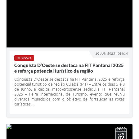
10 JUN 2025 - 09h14
TURISMO
Conquista D’Oeste se destaca na FIT Pantanal 2025
e reforça potencial turístico da região
Conquista D’Oeste se destaca na FIT Pantanal 2025 e reforça
potencial turístico da região Cuiabá (MT) – Entre os dias 5 e 8
de junho, a capital mato-grossense sediou a FIT Pantanal
2025 – Feira Internacional de Turismo, evento que reuniu
diversos municípios com o objetivo de fortalecer as rotas
turísticas...
JUN
02