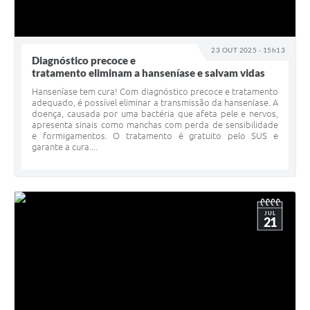
23 OUT 2025 - 15h13
Diagnóstico precoce e
tratamento eliminam a hanseníase e salvam vidas
Hanseníase tem cura! Com diagnóstico precoce e tratamento
adequado, é possível eliminar a transmissão da hanseníase. A
doença, causada por uma bactéria que afeta pele e nervos,
apresenta sinais como manchas com perda de sensibilidade
e formigamentos. O tratamento é gratuito pelo SUS e
garante a cura....
JUL
21