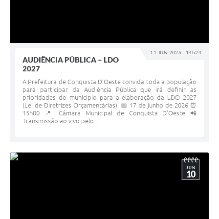
11 JUN 2026 - 14h24
AUDIÊNCIA PÚBLICA – LDO
2027
A Prefeitura de Conquista D’Oeste convida toda a população
para participar da Audiência Pública que irá definir as
prioridades do município para a elaboração da LDO 2027
(Lei de Diretrizes Orçamentárias). 📅 17 de junho de 2026 ⏰
15h00 📍 Câmara Municipal de Conquista D’Oeste 📲
Transmissão ao vivo pelo...
JUN
10