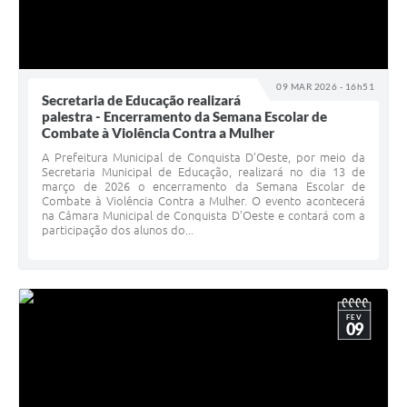
09 MAR 2026 - 16h51
Secretaria de Educação realizará
palestra - Encerramento da Semana Escolar de
Combate à Violência Contra a Mulher
A Prefeitura Municipal de Conquista D’Oeste, por meio da
Secretaria Municipal de Educação, realizará no dia 13 de
março de 2026 o encerramento da Semana Escolar de
Combate à Violência Contra a Mulher. O evento acontecerá
na Câmara Municipal de Conquista D’Oeste e contará com a
participação dos alunos do...
FEV
09