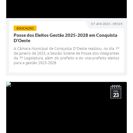
07 JAN 2025 - 09h39
EDUCAÇÃO
Posse dos Eleitos Gestão 2025-2028 em Conquista
D’Oeste
A Câmara Municipal de Conquista D’Oeste realizou, no dia 1º
de janeiro de 2025, a Sessão Solene de Posse dos integrantes
da 7ª Legislatura, além do prefeito e do vice-prefeito eleitos
para a gestão 2025-2028.
JUL
23