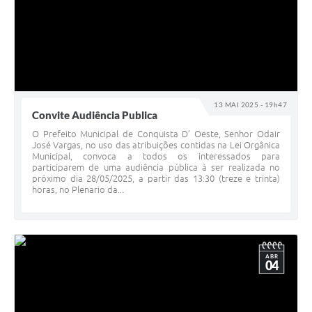
13 MAI 2025 - 19h47
Convite Audiência Publica
O Prefeito Municipal de Conquista D’ Oeste, Senhor Odair
José Vargas, no uso das atribuições contidas na Lei Orgânica
Municipal, convoca a todos os interessados para
participarem de uma audiência pública à ser realizada no
próximo dia 28/05/2025, a partir das 13:30 (treze e trinta)
horas, no Plenario da...
ABR
04