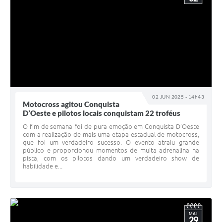
02 JUN 2025 - 14h43
Motocross agitou Conquista
D’Oeste e pilotos locais conquistam 22 troféus
O fim de semana foi de pura emoção em Conquista D’Oeste
com a realização de mais uma etapa estadual de motocross,
que foi um verdadeiro sucesso. O evento atraiu grande
público e proporcionou momentos de muita adrenalina na
pista, com os pilotos dando um verdadeiro show de
habilidade e...
MAI
29