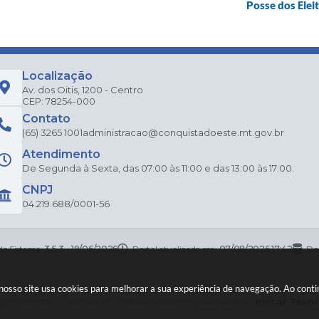
Posse dos Ele
Localização
Av. dos Oitis, 1200 - Centro
CEP: 78254-000
Contato
(65) 3265 1001
administracao@conquistadoeste.mt.gov.br
Atendimento
De Segunda à Sexta, das 07:00 às 11:00 e das 13:00 às 17:00.
CNPJ
04.219.688/0001-56
do Sistema:
3.5.3 - 19/06/2026
Portal atualizado em:
07/08/2026 17:42
Da
 nosso site usa cookies para melhorar a sua experiência de navegação. Ao con
right Instar - 2006-2026. Todos os direitos reservados -
Instar Tecn