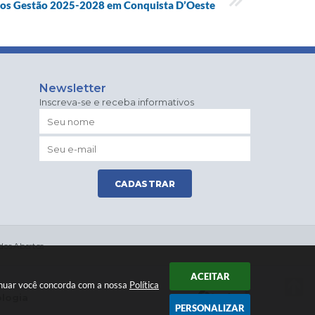
itos Gestão 2025-2028 em Conquista D’Oeste
Newsletter
Inscreva-se e receba informativos
CADASTRAR
dos Abertos
ACEITAR
tinuar você concorda com a nossa
Política
ologia
PERSONALIZAR