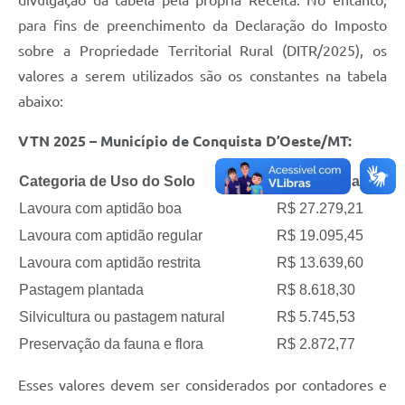
divulgação da tabela pela própria Receita. No entanto,
para fins de preenchimento da Declaração do Imposto
sobre a Propriedade Territorial Rural (DITR/2025), os
valores a serem utilizados são os constantes na tabela
abaixo:
VTN 2025 – Município de Conquista D’Oeste/MT:
Categoria de Uso do Solo
Valor (R$/ha)
Lavoura com aptidão boa
R$ 27.279,21
Lavoura com aptidão regular
R$ 19.095,45
Lavoura com aptidão restrita
R$ 13.639,60
Pastagem plantada
R$ 8.618,30
Silvicultura ou pastagem natural
R$ 5.745,53
Preservação da fauna e flora
R$ 2.872,77
Esses valores devem ser considerados por contadores e