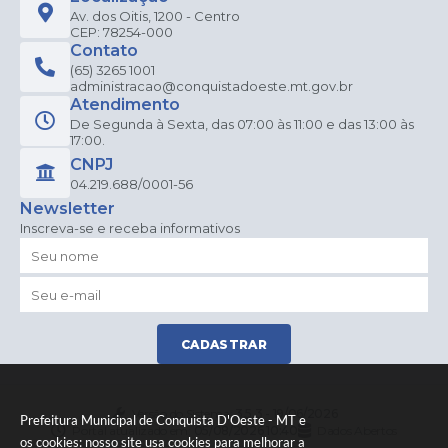
Av. dos Oitis, 1200 - Centro
CEP: 78254-000
Contato
(65) 3265 1001
administracao@conquistadoeste.mt.gov.br
Atendimento
De Segunda à Sexta, das 07:00 às 11:00 e das 13:00 às
17:00.
CNPJ
04.219.688/0001-56
Newsletter
Inscreva-se e receba informativos
CADASTRAR
Versão do Sistema:
3.5.3 - 19/06/2026
Prefeitura Municipal de Conquista D'Oeste - MT e
Portal atualizado em:
05/08/2026 10:40
Dados Abertos
os cookies: nosso site usa cookies para melhorar a