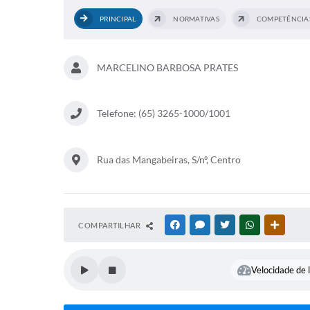
PRINCIPAL
NORMATIVAS
MARCELINO BARBOSA PRATES
Telefone: (65) 3265-1000/1001
Rua das Mangabeiras, S/nº, Centro
COMPARTILHAR
FACEBOOK
MESSENGER
TWITTER
WHATSAPP
OUTRAS
Velocidade de l