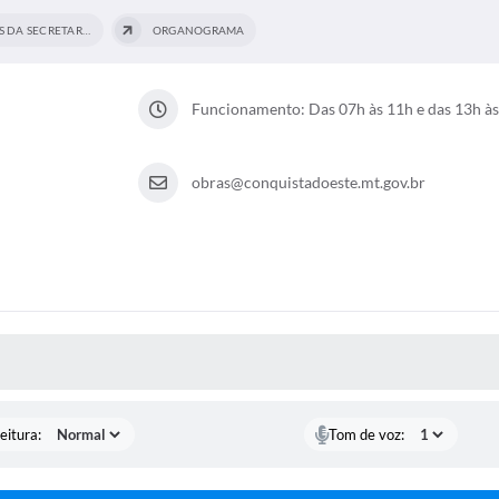
COMPETÊNCIAS DA SECRETARIA MUNICIPAL DE...
ORGANOGRAMA
Funcionamento: Das 07h às 11h e das 13h à
obras@conquistadoeste.mt.gov.br
 MÍDIAS
eitura:
Tom de voz: