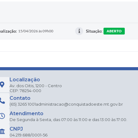
alização:
15/04/2026 às 09h00
Situação:
ABERTO
Localização
Av. dos Oitis, 1200 - Centro
CEP: 78254-000
Contato
(65) 3265 1001
administracao@conquistadoeste.mt.gov.br
Atendimento
De Segunda à Sexta, das 07:00 às 11:00 e das 13:00 às 17:00.
CNPJ
04.219.688/0001-56