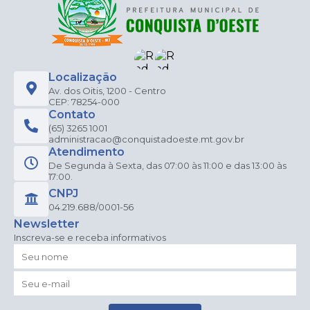
Localização
Av. dos Oitis, 1200 - Centro
CEP: 78254-000
Contato
(65) 3265 1001
administracao@conquistadoeste.mt.gov.br
Atendimento
De Segunda à Sexta, das 07:00 às 11:00 e das 13:00 às
17:00.
CNPJ
04.219.688/0001-56
Newsletter
Inscreva-se e receba informativos