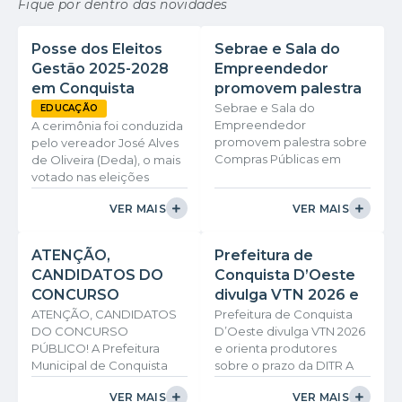
Fique por dentro das novidades
Posse dos Eleitos
Sebrae e Sala do
Gestão 2025-2028
Empreendedor
em Conquista
promovem palestra
D’Oeste
sobre Compras
Sebrae e Sala do
EDUCAÇÃO
Empreendedor
A cerimônia foi conduzida
Públicas em
promovem palestra sobre
pelo vereador José Alves
Conquista D’Oeste
Compras Públicas em
de Oliveira (Deda), o mais
Conquista D’Oeste
votado nas eleições
Empreendedores,
municipais de outubro de
VER MAIS
VER MAIS
empresários e
2024. Conforme o
interessados em ampliar
Regimento Interno da
as oportunidades de
Câmara, coube a ele
ATENÇÃO,
Prefeitura de
negócios com o setor
presidir a sessão e liderar
CANDIDATOS DO
Conquista D’Oeste
público terão a
os procedimentos de
CONCURSO
divulga VTN 2026 e
oportunidade de
posse. Tomaram posse
participar da palestra
como vereadores: José
PÚBLICO!
orienta produtores
ATENÇÃO, CANDIDATOS
Prefeitura de Conquista
"Compras Públicas como
Alves de Oliveira (Deda),
DO CONCURSO
D’Oeste divulga VTN 2026
sobre o prazo da
Estratégia de
Edivaldo José Pereira,
PÚBLICO! A Prefeitura
e orienta produtores
DITR
Desenvolvimento Local",
Noel de Souza, Renato
Municipal de Conquista
sobre o prazo da DITR A
promovida pelo Sebrae,
Batista da Silva, José Alves
D'Oeste divulgou o
Prefeitura Municipal de
VER MAIS
VER MAIS
em parceria com a Sala
Bezerra, Vanderlaine
cronograma oficial de
Conquista D’Oeste torna