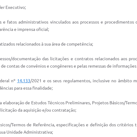
der Executivo;
os e fatos administrativos vinculados aos processos e procedimentos de
rência e imprensa oficial;
atizados relacionados à sua área de competência;
cessos/documentação das licitações e contratos relacionados aos pro
 de contas de convênios e congêneres e pelas remessas de informações 
ederal nº
14.133
/2021 e os seus regulamentos, inclusive no âmbito mun
ncias para essa finalidade;
na elaboração de Estudos Técnicos Preliminares, Projetos Básicos/Termo
licitação da aquisição e/ou contratação;
ásicos/Termos de Referência, especificações e definição dos critérios
 sua Unidade Administrativa;