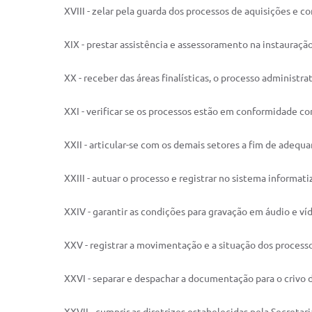
XVIII - zelar pela guarda dos processos de aquisições e c
XIX - prestar assistência e assessoramento na instauração
XX - receber das áreas finalísticas, o processo administra
XXI - verificar se os processos estão em conformidade c
XXII - articular-se com os demais setores a fim de ade
XXIII - autuar o processo e registrar no sistema informat
XXIV - garantir as condições para gravação em áudio e ví
XXV - registrar a movimentação e a situação dos proces
XXVI - separar e despachar a documentação para o crivo 