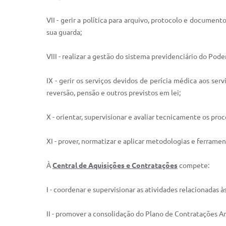
VII - gerir a política para arquivo, protocolo e documen
sua guarda;
VIII - realizar a gestão do sistema previdenciário do Pod
IX - gerir os serviços devidos de perícia médica aos ser
reversão, pensão e outros previstos em lei;
X - orientar, supervisionar e avaliar tecnicamente os pr
XI - prover, normatizar e aplicar metodologias e ferrame
À
Central de Aquisições e Contratações
compete:
I - coordenar e supervisionar as atividades relacionadas
II - promover a consolidação do Plano de Contratações A