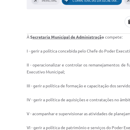
PRINCIPAL
COMPETÊNCIAS DA SECRETARIA MUNICIPAL DE...
À
S
ecretaria Municipal de Administraçã
o
compete:
I - gerir a política concebida pelo Chefe do Poder Execu
II - operacionalizar e controlar os remanejamentos de 
Executivo Municipal;
III - gerir a política de formação e capacitação dos ser
IV - gerir a política de aquisições e contratações no âmb
V - acompanhar e supervisionar as atividades de planeja
VI - gerir a política de patrimônio e serviços do Poder Ex