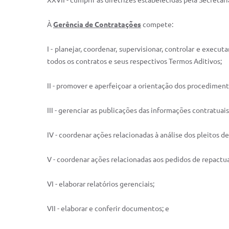
XXVII - cumprir as diretrizes estabelecidas pela Secretar
À
Gerência de Contratações
compete:
I - planejar, coordenar, supervisionar, controlar e execu
todos os contratos e seus respectivos Termos Aditivos;
II - promover e aperfeiçoar a orientação dos procediment
III - gerenciar as publicações das informações contratua
IV - coordenar ações relacionadas à análise dos pleitos d
V - coordenar ações relacionadas aos pedidos de repactua
VI - elaborar relatórios gerenciais;
VII - elaborar e conferir documentos; e