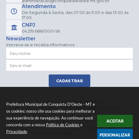
administracao@conquistadoeste.mt.gov.br
Atendimento
De Segunda à Sexta, das 07:00 às 11:00 e das 13:00 às
17:00.
CNPJ
04.219.688/0001-56
Newsletter
Inscreva-se e receba informativos
CADASTRAR
Versão do Sistema:
3.5.3 - 19/06/2026
Prefeitura Municipal de Conquista D'Oeste - MT e
Portal atualizado em:
07/08/2026 17:42
Dados Abertos
os cookies: nosso site usa cookies para melhorar a
sua experiência de navegação. Ao continuar você
ACEITAR
concorda com a nossa
Política de Cookies
e
© Copyright Instar - 2006-2026. Todos os direitos
Privacidade
.
reservados -
Instar Tecnologia
PERSONALIZAR