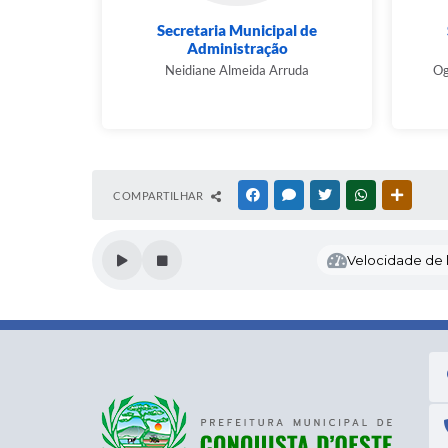
Secretaria Municipal de
Administração
Neidiane Almeida Arruda
Og
COMPARTILHAR
FACEBOOK
MESSENGER
TWITTER
WHATSAPP
OUTRAS
Velocidade de l