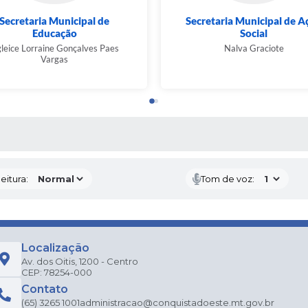
Secretaria Municipal de
Secretaria Municipal de A
Educação
Social
leice Lorraine Gonçalves Paes
Nalva Graciote
Vargas
 MÍDIAS
eitura:
Tom de voz:
Localização
Av. dos Oitis, 1200 - Centro
CEP: 78254-000
Contato
(65) 3265 1001
administracao@conquistadoeste.mt.gov.br