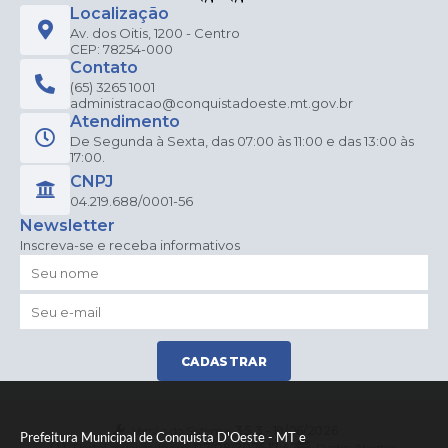
Localização
Av. dos Oitis, 1200 - Centro
CEP: 78254-000
Contato
(65) 3265 1001
administracao@conquistadoeste.mt.gov.br
Atendimento
De Segunda à Sexta, das 07:00 às 11:00 e das 13:00 às
17:00.
CNPJ
04.219.688/0001-56
Newsletter
Inscreva-se e receba informativos
CADASTRAR
Versão do Sistema:
3.5.3 - 19/06/2026
Prefeitura Municipal de Conquista D'Oeste - MT e
Portal atualizado em:
07/08/2026 17:42
Dados Abertos