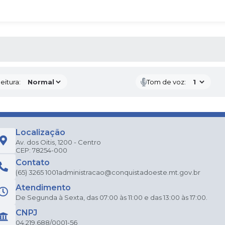
 MÍDIAS
eitura:
Tom de voz:
Localização
Av. dos Oitis, 1200 - Centro
CEP: 78254-000
Contato
(65) 3265 1001
administracao@conquistadoeste.mt.gov.br
Atendimento
De Segunda à Sexta, das 07:00 às 11:00 e das 13:00 às 17:00.
CNPJ
04.219.688/0001-56