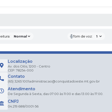
 MÍDIAS
eitura:
Tom de voz:
Localização
Av. dos Oitis, 1200 - Centro
CEP: 78254-000
Contato
(65) 3265 1001
administracao@conquistadoeste.mt.gov.br
Atendimento
De Segunda à Sexta, das 07:00 às 11:00 e das 13:00 às 17:00.
CNPJ
04.219.688/0001-56