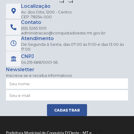
Localização
Av. dos Oitis, 1200 - Centro
CEP: 78254-000
Contato
(65) 3265 1001
administracao@conquistadoeste.mt.gov.br
Atendimento
De Segunda à Sexta, das 07:00 às 11:00 e das 13:00 às
17:00.
CNPJ
04.219.688/0001-56
Newsletter
Inscreva-se e receba informativos
CADASTRAR
Versão do Sistema:
3.5.3 - 19/06/2026
Prefeitura Municipal de Conquista D'Oeste - MT e