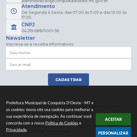
administracao@conquistadoeste.mt.gov.br
Atendimento
De Segunda à Sexta, das 07:00 às 11:00 e das 13:00 às
17:00.
CNPJ
04.219.688/0001-56
Newsletter
Inscreva-se e receba informativos
CADASTRAR
Versão do Sistema:
3.5.3 - 19/06/2026
Prefeitura Municipal de Conquista D'Oeste - MT e
Portal atualizado em:
05/08/2026 10:40
Dados Abertos
os cookies: nosso site usa cookies para melhorar a
sua experiência de navegação. Ao continuar você
ACEITAR
concorda com a nossa
Política de Cookies
e
© Copyright Instar - 2006-2026. Todos os direitos
Privacidade
.
reservados -
Instar Tecnologia
PERSONALIZAR