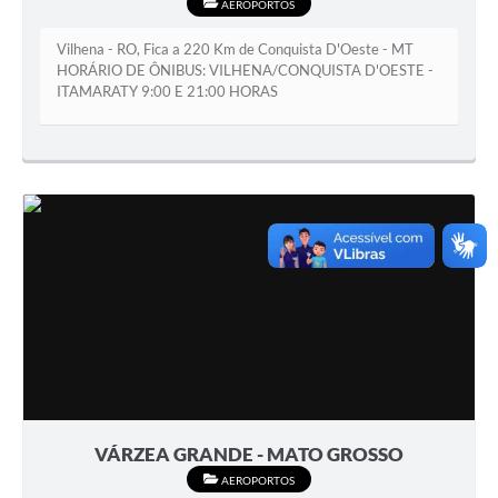
AEROPORTOS
Vilhena - RO, Fica a 220 Km de Conquista D'Oeste - MT
HORÁRIO DE ÔNIBUS: VILHENA/CONQUISTA D'OESTE -
ITAMARATY 9:00 E 21:00 HORAS
VÁRZEA GRANDE - MATO GROSSO
AEROPORTOS