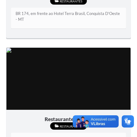
RESTAURANTES
BR 174, em frente ao Hotel Terra Brasil, Conquista D'Oeste
- MT
Restaurante Paraiso
RESTAURANTES