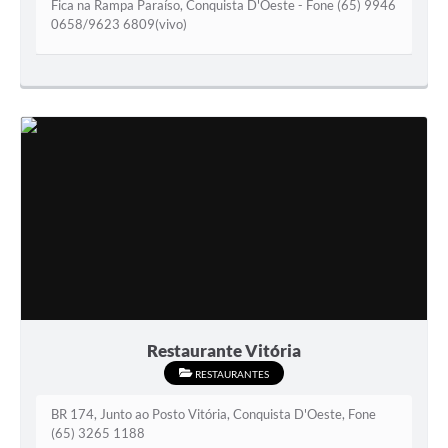
Fica na Rampa Paraíso, Conquista D'Oeste - Fone (65) 9946
0658/9623 6809(vivo)
Restaurante Vitória
RESTAURANTES
BR 174, Junto ao Posto Vitória, Conquista D'Oeste, Fone
(65) 3265 1188