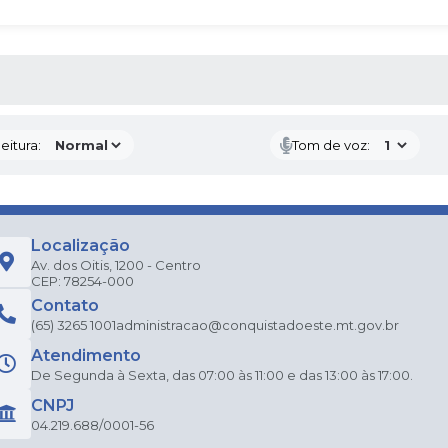
 MÍDIAS
eitura:
Tom de voz:
Localização
Av. dos Oitis, 1200 - Centro
CEP: 78254-000
Contato
(65) 3265 1001
administracao@conquistadoeste.mt.gov.br
Atendimento
De Segunda à Sexta, das 07:00 às 11:00 e das 13:00 às 17:00.
CNPJ
04.219.688/0001-56