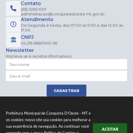
Contato
(65) 3265 1001
administracao@conquistadoeste.mt.gov.br
Atendimento
De Segunda à Sexta, das 07:00 às 11:00 e das 13:00 às
17:00.
CNPJ
04.219.688/0001-56
Newsletter
Inscreva-se e receba informativos
CADASTRAR
Versão do Sistema:
3.5.3 - 19/06/2026
Prefeitura Municipal de Conquista D'Oeste - MT e
Portal atualizado em:
05/08/2026 10:40
Dados Abertos
os cookies: nosso site usa cookies para melhorar a
sua experiência de navegação. Ao continuar você
ACEITAR
concorda com a nossa
Política de Cookies
e