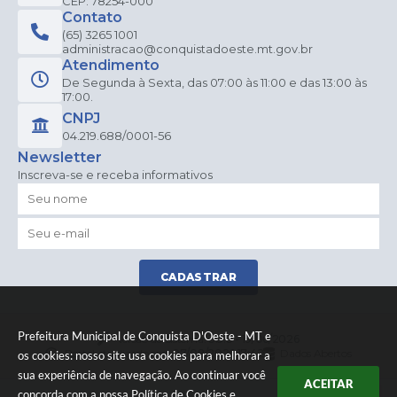
CEP: 78254-000
Contato
(65) 3265 1001
administracao@conquistadoeste.mt.gov.br
Atendimento
De Segunda à Sexta, das 07:00 às 11:00 e das 13:00 às
17:00.
CNPJ
04.219.688/0001-56
Newsletter
Inscreva-se e receba informativos
CADASTRAR
Prefeitura Municipal de Conquista D'Oeste - MT e
Versão do Sistema:
3.5.3 - 19/06/2026
Portal atualizado em:
07/08/2026 17:42
Dados Abertos
os cookies: nosso site usa cookies para melhorar a
sua experiência de navegação. Ao continuar você
ACEITAR
concorda com a nossa
Política de Cookies
e